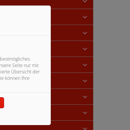
 bestmögliches
erfolgt werden
sere Seite nur mit
ierte Übersicht der
ie können Ihre
n