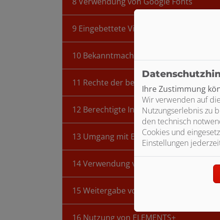
8 Verwendung von Google Fonts
9 Eingebettete Videos, Bilder und Links
10 Bekanntmachung von Veränderung
Datenschutzhi
11 Rechte der betroffenen Personen
Ihre Zustimmung könn
Wir verwenden auf die
12 Berechtigte Interessen an der Verar
Nutzungserlebnis zu b
den technisch notwend
Cookies und eingesetz
13 Umgang mit Bewerberdaten
Einstellungen jederzei
14 Verwendung von Adobe Analytics
15 Weitergabe von Daten
16 Nutzung von ELEMENTS+